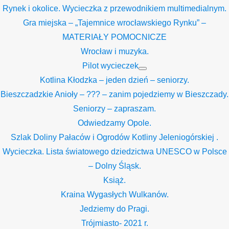
Rynek i okolice. Wycieczka z przewodnikiem multimedialnym.
Gra miejska – „Tajemnice wrocławskiego Rynku” –
MATERIAŁY POMOCNICZE
Wrocław i muzyka.
Pilot wycieczek
Show
Kotlina Kłodzka – jeden dzień – seniorzy.
sub
menu
Bieszczadzkie Anioły – ??? – zanim pojedziemy w Bieszczady.
Seniorzy – zapraszam.
Odwiedzamy Opole.
Szlak Doliny Pałaców i Ogrodów Kotliny Jeleniogórskiej .
Wycieczka. Lista światowego dziedzictwa UNESCO w Polsce
– Dolny Śląsk.
Książ.
Kraina Wygasłych Wulkanów.
Jedziemy do Pragi.
Trójmiasto- 2021 r.