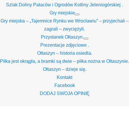
Szlak Doliny Pałaców i Ogrodów Kotliny Jeleniogórskiej .
Gry miejskie
Show
Gry miejska – „Tajemnice Rynku we Wrocławiu” – przyjechali –
sub
menu
zagrali – zwyciężyli.
Przystanek Ołtaszyn.
Show
Prezentacje zdjęciowe .
sub
menu
Ołtaszyn – historia osiedla.
Piłka jest okrągła, a bramki są dwie – piłka nożna w Ołtaszynie.
Ołtaszyn – dzieje się.
Kontakt
Facebook
DODAJ SWOJA OPINIĘ