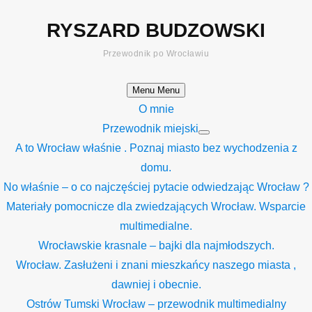
Skip
RYSZARD BUDZOWSKI
to
content
Przewodnik po Wrocławiu
Menu
Menu
O mnie
Przewodnik miejski
Show
A to Wrocław właśnie . Poznaj miasto bez wychodzenia z
sub
menu
domu.
No właśnie – o co najczęściej pytacie odwiedzając Wrocław ?
Materiały pomocnicze dla zwiedzających Wrocław. Wsparcie
multimedialne.
Wrocławskie krasnale – bajki dla najmłodszych.
Wrocław. Zasłużeni i znani mieszkańcy naszego miasta ,
dawniej i obecnie.
Ostrów Tumski Wrocław – przewodnik multimedialny