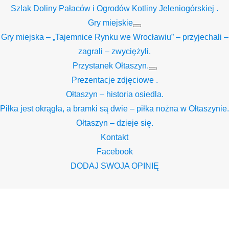
Szlak Doliny Pałaców i Ogrodów Kotliny Jeleniogórskiej .
Gry miejskie
Show
Gry miejska – „Tajemnice Rynku we Wrocławiu” – przyjechali –
sub
menu
zagrali – zwyciężyli.
Przystanek Ołtaszyn.
Show
Prezentacje zdjęciowe .
sub
menu
Ołtaszyn – historia osiedla.
Piłka jest okrągła, a bramki są dwie – piłka nożna w Ołtaszynie.
Ołtaszyn – dzieje się.
Kontakt
Facebook
DODAJ SWOJA OPINIĘ