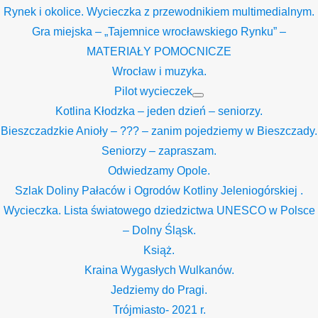
Rynek i okolice. Wycieczka z przewodnikiem multimedialnym.
Gra miejska – „Tajemnice wrocławskiego Rynku” –
MATERIAŁY POMOCNICZE
Wrocław i muzyka.
Pilot wycieczek
Show
Kotlina Kłodzka – jeden dzień – seniorzy.
sub
menu
Bieszczadzkie Anioły – ??? – zanim pojedziemy w Bieszczady.
Seniorzy – zapraszam.
Odwiedzamy Opole.
Szlak Doliny Pałaców i Ogrodów Kotliny Jeleniogórskiej .
Wycieczka. Lista światowego dziedzictwa UNESCO w Polsce
– Dolny Śląsk.
Książ.
Kraina Wygasłych Wulkanów.
Jedziemy do Pragi.
Trójmiasto- 2021 r.