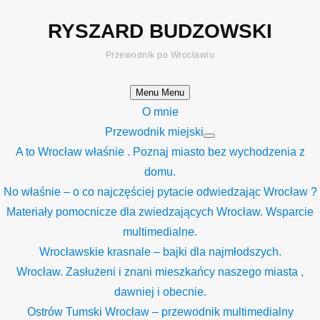
Skip
RYSZARD BUDZOWSKI
to
content
Przewodnik po Wrocławiu
Menu
Menu
O mnie
Przewodnik miejski
Show
A to Wrocław właśnie . Poznaj miasto bez wychodzenia z
sub
menu
domu.
No właśnie – o co najczęściej pytacie odwiedzając Wrocław ?
Materiały pomocnicze dla zwiedzających Wrocław. Wsparcie
multimedialne.
Wrocławskie krasnale – bajki dla najmłodszych.
Wrocław. Zasłużeni i znani mieszkańcy naszego miasta ,
dawniej i obecnie.
Ostrów Tumski Wrocław – przewodnik multimedialny