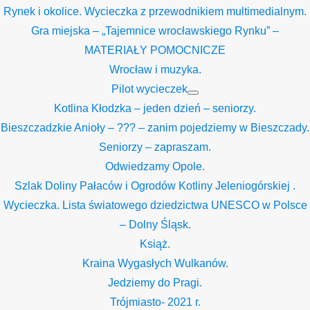
Rynek i okolice. Wycieczka z przewodnikiem multimedialnym.
Gra miejska – „Tajemnice wrocławskiego Rynku” –
MATERIAŁY POMOCNICZE
Wrocław i muzyka.
Pilot wycieczek
Show
Kotlina Kłodzka – jeden dzień – seniorzy.
sub
menu
Bieszczadzkie Anioły – ??? – zanim pojedziemy w Bieszczady.
Seniorzy – zapraszam.
Odwiedzamy Opole.
Szlak Doliny Pałaców i Ogrodów Kotliny Jeleniogórskiej .
Wycieczka. Lista światowego dziedzictwa UNESCO w Polsce
– Dolny Śląsk.
Książ.
Kraina Wygasłych Wulkanów.
Jedziemy do Pragi.
Trójmiasto- 2021 r.