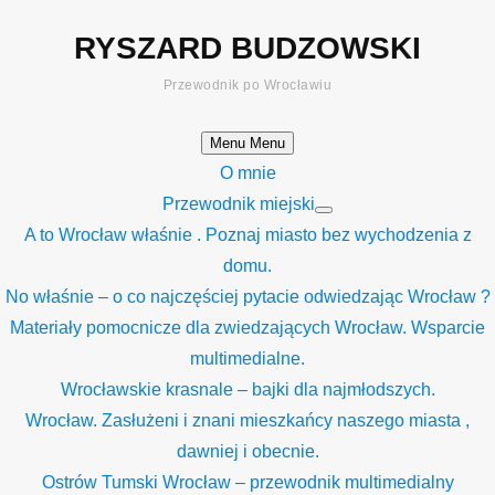
Skip
RYSZARD BUDZOWSKI
to
content
Przewodnik po Wrocławiu
Menu
Menu
O mnie
Przewodnik miejski
Show
A to Wrocław właśnie . Poznaj miasto bez wychodzenia z
sub
menu
domu.
No właśnie – o co najczęściej pytacie odwiedzając Wrocław ?
Materiały pomocnicze dla zwiedzających Wrocław. Wsparcie
multimedialne.
Wrocławskie krasnale – bajki dla najmłodszych.
Wrocław. Zasłużeni i znani mieszkańcy naszego miasta ,
dawniej i obecnie.
Ostrów Tumski Wrocław – przewodnik multimedialny