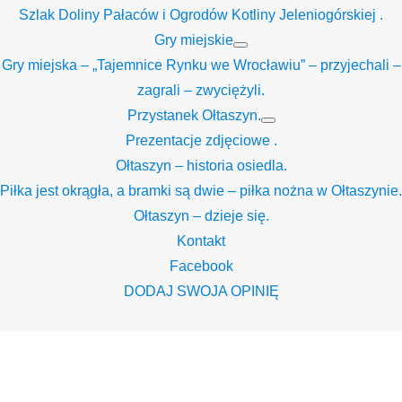
Szlak Doliny Pałaców i Ogrodów Kotliny Jeleniogórskiej .
Gry miejskie
Show
Gry miejska – „Tajemnice Rynku we Wrocławiu” – przyjechali –
sub
menu
zagrali – zwyciężyli.
Przystanek Ołtaszyn.
Show
Prezentacje zdjęciowe .
sub
menu
Ołtaszyn – historia osiedla.
Piłka jest okrągła, a bramki są dwie – piłka nożna w Ołtaszynie.
Ołtaszyn – dzieje się.
Kontakt
Facebook
DODAJ SWOJA OPINIĘ