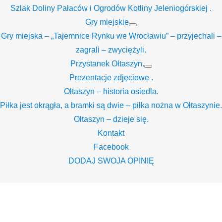
Szlak Doliny Pałaców i Ogrodów Kotliny Jeleniogórskiej .
Gry miejskie
Show
Gry miejska – „Tajemnice Rynku we Wrocławiu” – przyjechali –
sub
menu
zagrali – zwyciężyli.
Przystanek Ołtaszyn.
Show
Prezentacje zdjęciowe .
sub
menu
Ołtaszyn – historia osiedla.
Piłka jest okrągła, a bramki są dwie – piłka nożna w Ołtaszynie.
Ołtaszyn – dzieje się.
Kontakt
Facebook
DODAJ SWOJA OPINIĘ