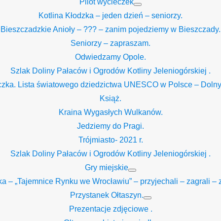
Pilot wycieczek
Show
Kotlina Kłodzka – jeden dzień – seniorzy.
sub
menu
Bieszczadzkie Anioły – ??? – zanim pojedziemy w Bieszczady.
Seniorzy – zapraszam.
Odwiedzamy Opole.
Szlak Doliny Pałaców i Ogrodów Kotliny Jeleniogórskiej .
zka. Lista światowego dziedzictwa UNESCO w Polsce – Dolny
Książ.
Kraina Wygasłych Wulkanów.
Jedziemy do Pragi.
Trójmiasto- 2021 r.
Szlak Doliny Pałaców i Ogrodów Kotliny Jeleniogórskiej .
Gry miejskie
Show
ka – „Tajemnice Rynku we Wrocławiu” – przyjechali – zagrali – z
sub
menu
Przystanek Ołtaszyn.
Show
Prezentacje zdjęciowe .
sub
menu