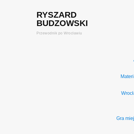
RYSZARD
BUDZOWSKI
Przewodnik po Wrocławiu
Mater
Wrocł
Gra mie