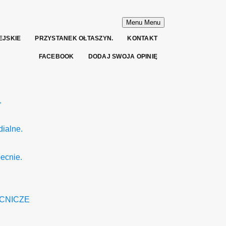
Menu
Menu
EJSKIE
PRZYSTANEK OŁTASZYN.
KONTAKT
FACEBOOK
DODAJ SWOJA OPINIĘ
.
ialne.
ecnie.
MOCNICZE