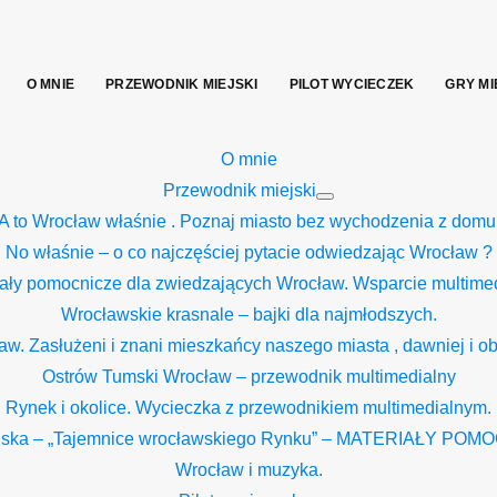
Skip
to
content
O MNIE
PRZEWODNIK MIEJSKI
PILOT WYCIECZEK
GRY MI
O mnie
Przewodnik miejski
Show
A to Wrocław właśnie . Poznaj miasto bez wychodzenia z domu
sub
menu
No właśnie – o co najczęściej pytacie odwiedzając Wrocław ?
iały pomocnicze dla zwiedzających Wrocław. Wsparcie multimed
Wrocławskie krasnale – bajki dla najmłodszych.
aw. Zasłużeni i znani mieszkańcy naszego miasta , dawniej i ob
Ostrów Tumski Wrocław – przewodnik multimedialny
Rynek i okolice. Wycieczka z przewodnikiem multimedialnym.
jska – „Tajemnice wrocławskiego Rynku” – MATERIAŁY PO
Wrocław i muzyka.