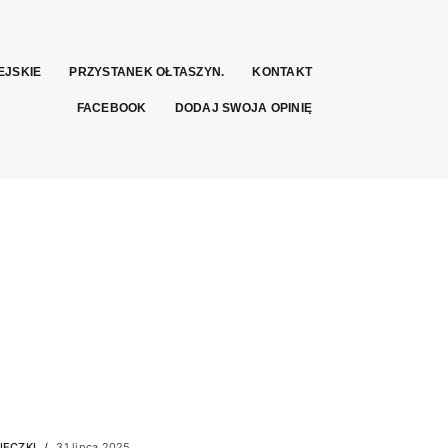
EJSKIE
PRZYSTANEK OŁTASZYN.
KONTAKT
FACEBOOK
DODAJ SWOJA OPINIĘ
IECZKI
31 lipca 2025