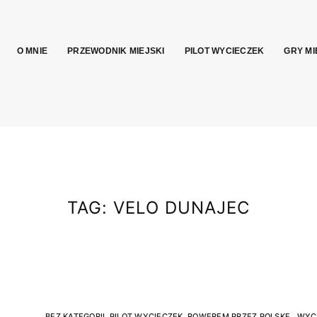
O MNIE
PRZEWODNIK MIEJSKI
PILOT WYCIECZEK
GRY MI
TAG:
VELO DUNAJEC
BEZ KATEGORII
,
PILOT WYCIECZEK
,
ROWEREM PRZEZ POLSKĘ.
,
WYC