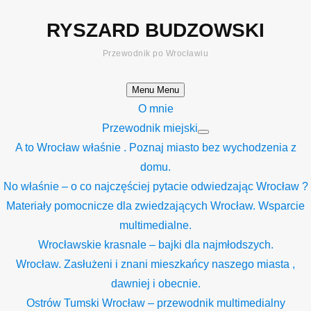
Skip
RYSZARD BUDZOWSKI
to
content
Przewodnik po Wrocławiu
Menu
Menu
O mnie
Przewodnik miejski
Show
A to Wrocław właśnie . Poznaj miasto bez wychodzenia z
sub
menu
domu.
No właśnie – o co najczęściej pytacie odwiedzając Wrocław ?
Materiały pomocnicze dla zwiedzających Wrocław. Wsparcie
multimedialne.
Wrocławskie krasnale – bajki dla najmłodszych.
Wrocław. Zasłużeni i znani mieszkańcy naszego miasta ,
dawniej i obecnie.
Ostrów Tumski Wrocław – przewodnik multimedialny