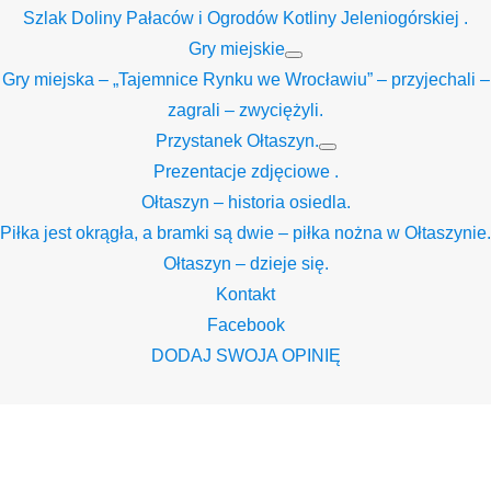
Szlak Doliny Pałaców i Ogrodów Kotliny Jeleniogórskiej .
Gry miejskie
Show
Gry miejska – „Tajemnice Rynku we Wrocławiu” – przyjechali –
sub
menu
zagrali – zwyciężyli.
Przystanek Ołtaszyn.
Show
Prezentacje zdjęciowe .
sub
menu
Ołtaszyn – historia osiedla.
Piłka jest okrągła, a bramki są dwie – piłka nożna w Ołtaszynie.
Ołtaszyn – dzieje się.
Kontakt
Facebook
DODAJ SWOJA OPINIĘ