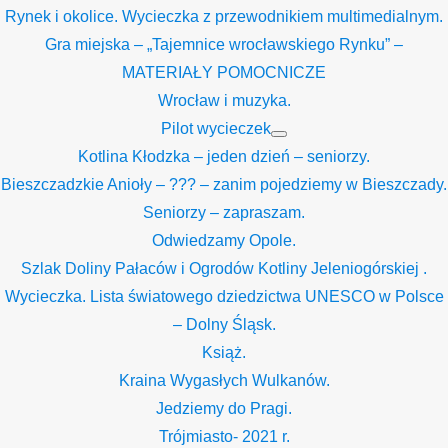
Rynek i okolice. Wycieczka z przewodnikiem multimedialnym.
Gra miejska – „Tajemnice wrocławskiego Rynku” –
MATERIAŁY POMOCNICZE
Wrocław i muzyka.
Pilot wycieczek
Show
Kotlina Kłodzka – jeden dzień – seniorzy.
sub
menu
Bieszczadzkie Anioły – ??? – zanim pojedziemy w Bieszczady.
Seniorzy – zapraszam.
Odwiedzamy Opole.
Szlak Doliny Pałaców i Ogrodów Kotliny Jeleniogórskiej .
Wycieczka. Lista światowego dziedzictwa UNESCO w Polsce
– Dolny Śląsk.
Książ.
Kraina Wygasłych Wulkanów.
Jedziemy do Pragi.
Trójmiasto- 2021 r.