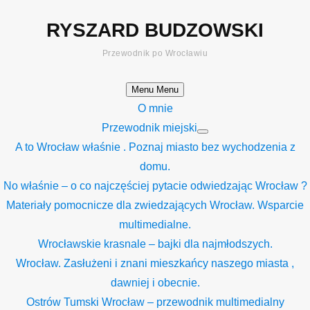
Skip
RYSZARD BUDZOWSKI
to
content
Przewodnik po Wrocławiu
Menu
Menu
O mnie
Przewodnik miejski
Show
A to Wrocław właśnie . Poznaj miasto bez wychodzenia z
sub
menu
domu.
No właśnie – o co najczęściej pytacie odwiedzając Wrocław ?
Materiały pomocnicze dla zwiedzających Wrocław. Wsparcie
multimedialne.
Wrocławskie krasnale – bajki dla najmłodszych.
Wrocław. Zasłużeni i znani mieszkańcy naszego miasta ,
dawniej i obecnie.
Ostrów Tumski Wrocław – przewodnik multimedialny