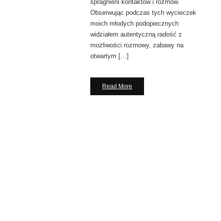
spragnieni kontaktów i rozmów.
Obserwując podczas tych wycieczek
moich młodych podopiecznych
widziałem autentyczną radość z
możliwości rozmowy, zabawy na
otwartym […]
Read More