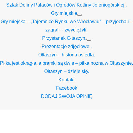
Szlak Doliny Pałaców i Ogrodów Kotliny Jeleniogórskiej .
Gry miejskie
Show
Gry miejska – „Tajemnice Rynku we Wrocławiu” – przyjechali –
sub
menu
zagrali – zwyciężyli.
Przystanek Ołtaszyn.
Show
Prezentacje zdjęciowe .
sub
menu
Ołtaszyn – historia osiedla.
Piłka jest okrągła, a bramki są dwie – piłka nożna w Ołtaszynie.
Ołtaszyn – dzieje się.
Kontakt
Facebook
DODAJ SWOJA OPINIĘ