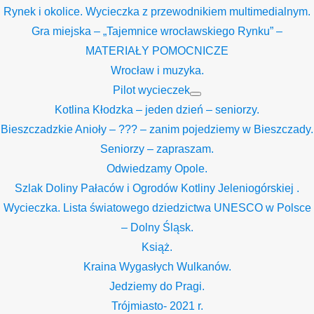
Rynek i okolice. Wycieczka z przewodnikiem multimedialnym.
Gra miejska – „Tajemnice wrocławskiego Rynku” –
MATERIAŁY POMOCNICZE
Wrocław i muzyka.
Pilot wycieczek
Show
Kotlina Kłodzka – jeden dzień – seniorzy.
sub
menu
Bieszczadzkie Anioły – ??? – zanim pojedziemy w Bieszczady.
Seniorzy – zapraszam.
Odwiedzamy Opole.
Szlak Doliny Pałaców i Ogrodów Kotliny Jeleniogórskiej .
Wycieczka. Lista światowego dziedzictwa UNESCO w Polsce
– Dolny Śląsk.
Książ.
Kraina Wygasłych Wulkanów.
Jedziemy do Pragi.
Trójmiasto- 2021 r.