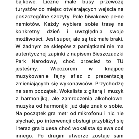
bajkowe. Liczne małe busy przewożą
turystów do miejsc otwierających wejścia na
poszczególne szczyty. Pole biwakowe pełne
namiotów. Każdy wybiera sobie trasę na
konkretny dzień i uwzględnia swoje
możliwości. Jest super, ale są też małe braki.
W żadnym ze sklepów z pamiątkami nie ma
autentycznej zapinki z napisem Bieszczadzki
Park Narodowy, choć przecież to TU
jesteśmy. Wieczorem w knajpce
muzykowanie fajny afisz z prezentacją
zmieniających się wykonawców. Przychodzę
na sam początek. Wokalista z gitarą i muzyk
z harmonijką, ale zamroczenia alkoholowe
muzyka od harmonijki już daje znak o sobie.
Na początek gra metr od mikrofonu i nic nie
słychać, po interwencji obsługi przybliżył się
i teraz gra bluesa choć wokalista śpiewa coś
innego. Po drugim utworze zostaje sam