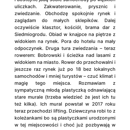
uliczkach. Zakwaterowanie, prysznic i
zwiedzanie. Obchodzę spokojnie rynek i
zaglądam do małych sklepików. Dalej
oczywiście klasztor, kościół, brama dar z
Siedmiogrodu. Obiad w knajpce na piętrze z
widokiem na rynek. Pora do hotelu na mały
odpoczynek. Druga tura zwiedzania – teraz
rowerem: Bobrowski i ścieżka nad lasami z
widokiem na miasto. Rower do przechowalni i
jeszcze raz rynek już po 18 bez lokalnych
samochodów i mniej turystów – czuć klimat i
magię tego miejsca. Rozmawiam z
sympatyczną młodą plastyczką odnawiającą
stare murale (trzeba wiedzieć że jest ich tu
też kilka). Ich mural powstał w 2017 roku
teraz przechodzi lifting. Dziewczyna robi to z
koleżankami bo są plastyczkami urodzonymi
w tej miejscowości i choć już pozbywają w