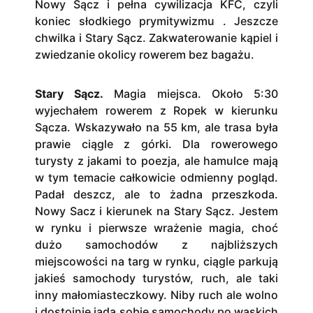
Nowy Sącz i pełna cywilizacja KFC, czyli
koniec słodkiego prymitywizmu . Jeszcze
chwilka i Stary Sącz. Zakwaterowanie kąpiel i
zwiedzanie okolicy rowerem bez bagażu.
Stary Sącz.
Magia miejsca. Około 5:30
wyjechałem rowerem z Ropek w kierunku
Sącza. Wskazywało na 55 km, ale trasa była
prawie ciągle z górki. Dla rowerowego
turysty z jakami to poezja, ale hamulce mają
w tym temacie całkowicie odmienny pogląd.
Padał deszcz, ale to żadna przeszkoda.
Nowy Sacz i kierunek na Stary Sącz. Jestem
w rynku i pierwsze wrażenie magia, choć
dużo samochodów z najbliższych
miejscowości na targ w rynku, ciągle parkują
jakieś samochody turystów, ruch, ale taki
inny małomiasteczkowy. Niby ruch ale wolno
i dostojnie jadą sobie samochody po wąskich