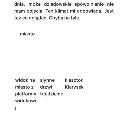
dnia, może dziadowskie spowolnienie nie
mam pojęcia. Ten klimat mi odpowiada. Jest
też co oglądać. Chyba na tyle.
miasto
widok na
słynne
klasztor
miasto z
drzwi
Klarysek
platformy
trójdzielne
widokowe
j